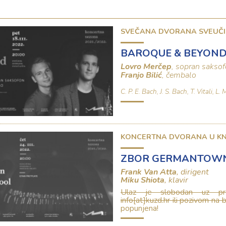
SVEČANA DVORANA SVEUČI
BAROQUE & BEYON
Lovro Merčep
, sopran sakso
Franjo Bilić
, čembalo
C. P. E. Bach, J. S. Bach, T. Vitali, 
KONCERTNA DVORANA U KN
ZBOR GERMANTOWN
Frank Van Atta
, dirigent
Miku Shiota
, klavir
Ulaz je slobodan uz pre
info[at]kuzd.hr
ili pozivom na 
popunjena!