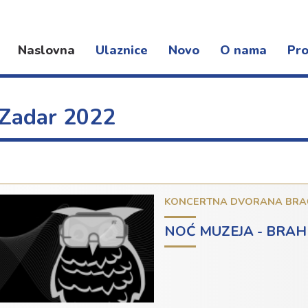
Naslovna
Ulaznice
Novo
O nama
Pro
Novosti
Djelatnost
Kon
Događanja
Organizacija rada
Fest
 Zadar 2022
Dokumenti
Pro
Lokacije
KONCERTNA DVORANA BRA
NOĆ MUZEJA - BRAHM