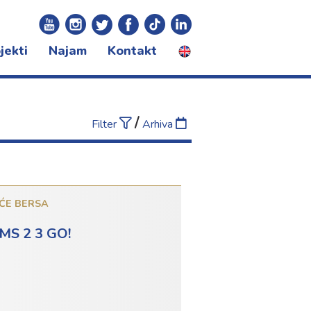
jekti
Najam
Kontakt
certna sezona
ivali
gram za djecu
/
Filter
Arhiva
ĆE BERSA
S 2 3 GO!