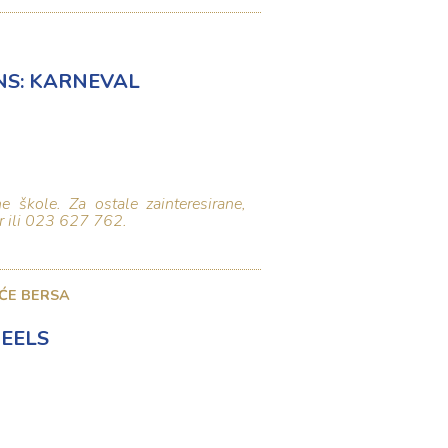
NS: KARNEVAL
e škole. Za ostale zainteresirane,
r
ili 023 627 762.
ĆE BERSA
EELS