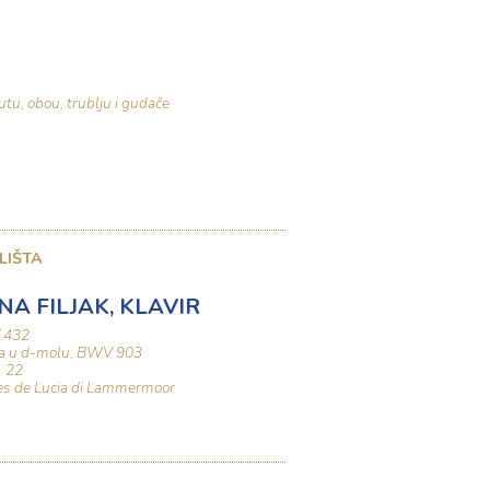
utu, obou, trublju i gudače
LIŠTA
A FILJAK, KLAVIR
V 432
fuga u d-molu, BWV 903
. 22
nces de Lucia di Lammermoor