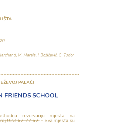
LIŠTA
D
fon
L. Marchand, M. Marais, I. Božičević, G. Tudor
EŽEVOJ PALAČI
 FRIENDS SCHOOL
thodnu rezervaciju mjesta na
broj 023 62 77 62.
- Sva mjesta su