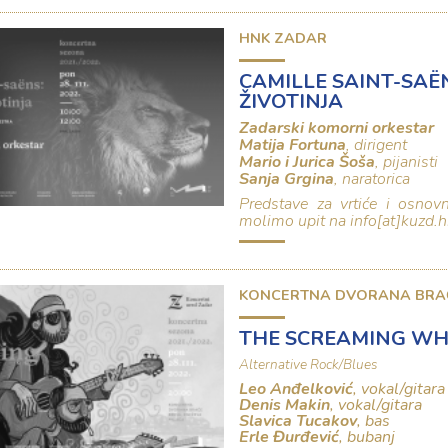
HNK ZADAR
CAMILLE SAINT-SAË
ŽIVOTINJA
Zadarski komorni orkestar
Matija Fortuna
, dirigent
Mario i Jurica Šoša
, pijanisti
Sanja Grgina
, naratorica
Predstave za vrtiće i osnovn
molimo upit na
info[at]kuzd.h
KONCERTNA DVORANA BRA
THE SCREAMING WH
Alternative Rock/Blues
Leo Anđelković
,
vokal/gitara
Denis Makin
, vokal/gitara
Slavica Tucakov
, bas
Erle Đurđević
, bubanj