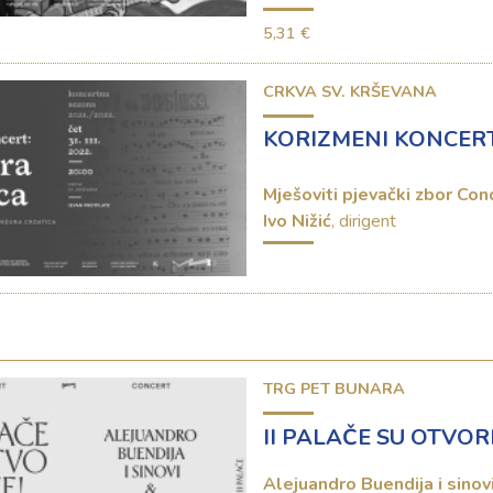
5,31 €
CRKVA SV. KRŠEVANA
KORIZMENI KONCER
Mješoviti pjevački zbor Con
Ivo Nižić
, dirigent
TRG PET BUNARA
II PALAČE SU OTVOR
Alejuandro Buendija i sinov