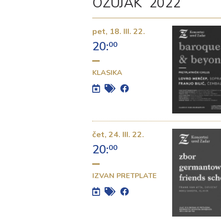
OŽUJAK 2022
pet,
18. III. 22.
20:
00
KLASIKA
čet,
24. III. 22.
20:
00
IZVAN PRETPLATE