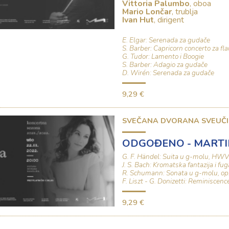
Vittoria Palumbo
, oboa
Mario Lončar
, trublja
Ivan Hut
, dirigent
E. Elgar: Serenada za gudače
S. Barber:
Capricorn concerto
za fla
G. Tudor: Lamento i Boogie
S. Barber: Adagio za gudače
D. Wirén: Serenada za gudače
9,29 €
SVEČANA DVORANA SVEUČI
ODGOĐENO - MARTIN
G. F. Händel: Suita u g-molu, HW
J. S. Bach: Kromatska fantazija i 
R. Schumann: Sonata u g-molu, op
F. Liszt - G. Donizetti: Reminisce
9,29 €