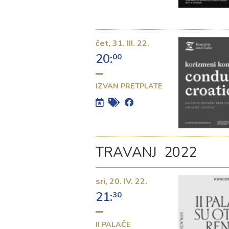
čet,
31. III. 22.
20:
00
IZVAN PRETPLATE
TRAVANJ 2022
sri,
20. IV. 22.
21:
30
II PALAČE