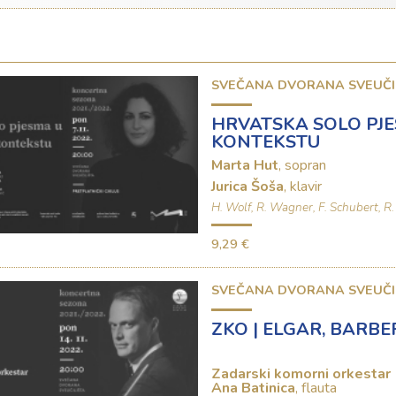
SVEČANA DVORANA SVEUČI
HRVATSKA SOLO PJ
KONTEKSTU
Marta Hut
, sopran
Jurica Šoša
, klavir
H. Wolf, R. Wagner, F. Schubert, R. 
9,29 €
SVEČANA DVORANA SVEUČI
ZKO | ELGAR, BARBE
Zadarski komorni orkestar
Ana Batinica
, flauta