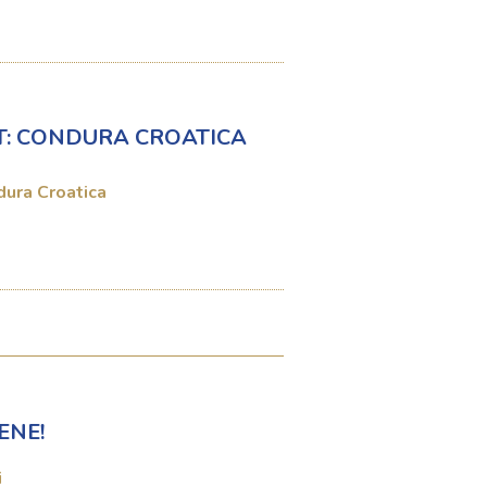
T: CONDURA CROATICA
dura Croatica
ENE!
i