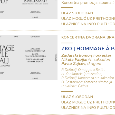
Koncertna promocija albuma
I
ULAZ SLOBODAN
ULAZ MOGUĆ UZ PRETHODN
ULAZNICE NA INFO PULTU OD 
KONCERTNA DVORANA BRA
ZKO | HOMMAGE À P
Zadarski komorni orkestar
Nikola Fabijanić
, saksofon
Pavle Zajcev
, dirigent
P. Dešpalj: Omaggio a Bellini
A. Knešaurek: (praizvedba)
P. Dešpalj: Koncert za alt-saksofon
D. Šostakovič: Komorna simfonija
P. Dešpalj: Čežnja
ULAZ SLOBODAN
ULAZ MOGUĆ UZ PRETHODN
ULAZNICE NA INFO PULTU OD 