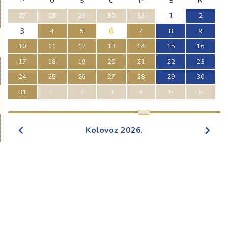
P
U
S
Č
P
S
N
1
27
28
29
30
31
2
3
6
4
5
7
8
9
10
11
12
13
14
15
16
17
18
19
20
21
22
23
24
25
26
27
28
29
30
31
1
2
3
4
5
6
Kolovoz
2026
.