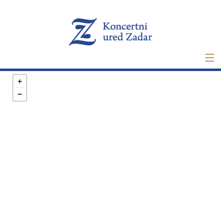
Naslovna
Ulaznice
Novo
O nama
Projekti
Najam