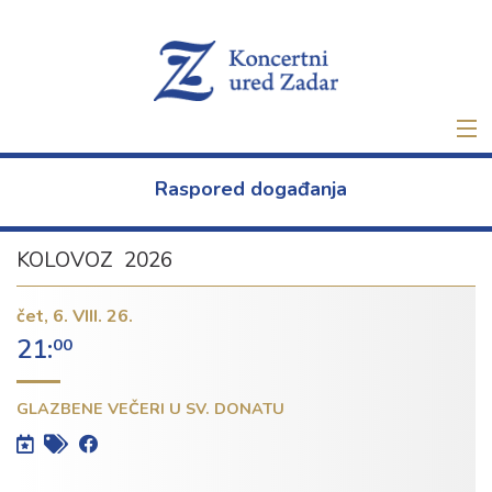
Naslovna
Raspored događanja
Ulaznice
KOLOVOZ 2026
Novo
čet,
6. VIII. 26.
O nama
21:
00
Projekti
GLAZBENE VEČERI U SV. DONATU
Najam