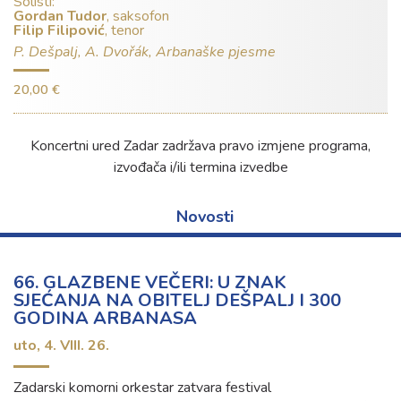
Solisti:
Gordan Tudor
, saksofon
Filip Filipović
, tenor
P. Dešpalj, A. Dvořák, Arbanaške pjesme
20,00 €
Koncertni ured Zadar zadržava pravo izmjene programa,
izvođača i/ili termina izvedbe
Novosti
66. GLAZBENE VEČERI: U ZNAK
SJEĆANJA NA OBITELJ DEŠPALJ I 300
GODINA ARBANASA
uto,
4. VIII. 26.
Zadarski komorni orkestar zatvara festival