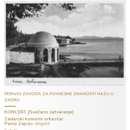
Kontakt
PERIVOJ ZAVODA ZA POVIJESNE ZNANOSTI HAZU U
ZADRU
KONCERT [Svečano zatvaranje]
Zadarski komorni orkestar
Pavle Zajcev
, dirigent