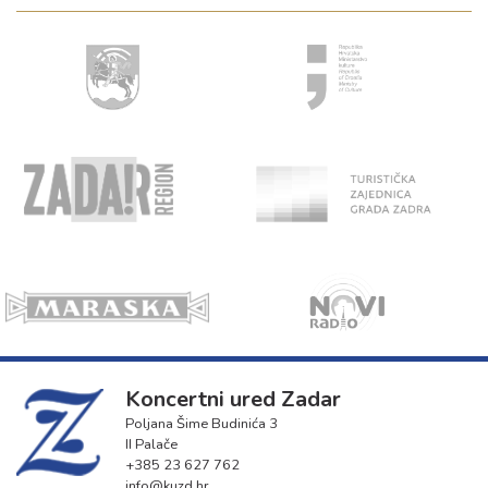
Koncertni ured Zadar
Poljana Šime Budinića 3
II Palače
+385 23 627 762
info@kuzd.hr