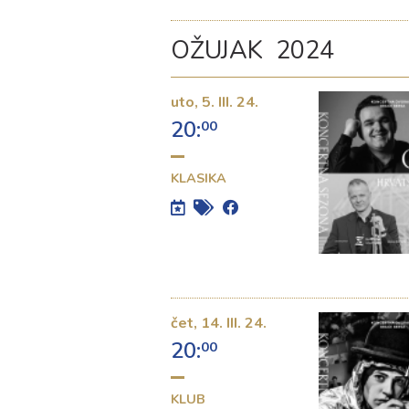
OŽUJAK 2024
uto,
5. III. 24.
20:
00
KLASIKA
čet,
14. III. 24.
20:
00
KLUB