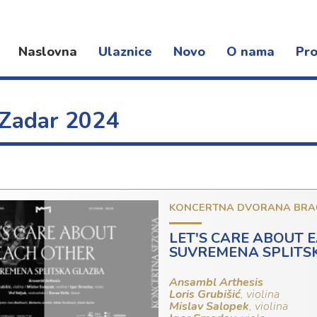
Naslovna
Ulaznice
Novo
O nama
Pro
Novosti
Djelatnost
Kon
Događanja
Organizacija rada
Fest
 Zadar 2024
Dokumenti
Pro
Lokacije
KONCERTNA DVORANA BRA
LET'S CARE ABOUT 
SUVREMENA SPLITS
Ansambl Arthesis
Loris Grubišić
, violina
Mislav Salopek
, violina