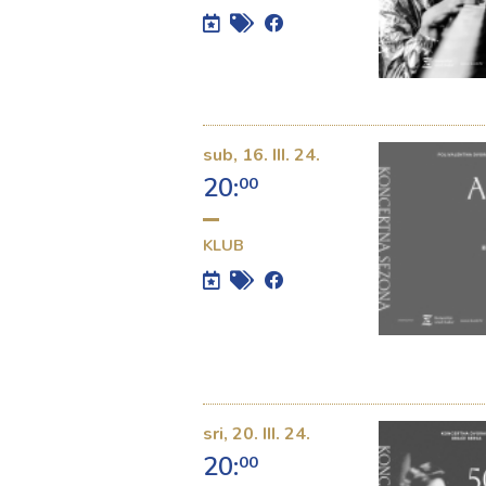
sub,
16. III. 24.
20:
00
KLUB
sri,
20. III. 24.
20:
00