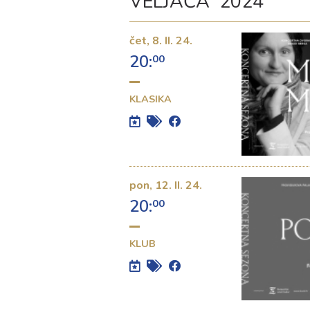
VELJAČA 2024
čet,
8. II. 24.
20:
00
KLASIKA
pon,
12. II. 24.
20:
00
KLUB