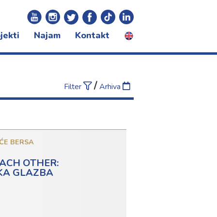
jekti
Najam
Kontakt
certna sezona
ivali
gram za djecu
/
Filter
Arhiva
ĆE BERSA
EACH OTHER:
KA GLAZBA