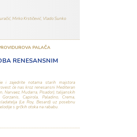
uračić, Mirko Krstičević, Vlado Sunko
 PROVIDUROVA PALAČA
IDBA RENESANSNIM
e i zajedrite notama starih majstora
ovest će nas kroz renesansni Mediteran
, Narvaez, Mudarra, Pisador), talijanskih
Gorzanis, Capirola, Paladino, Crema,
skladatelja (Le Roy, Besard) uz posebnu
elodije s grčkih otoka na rababu.