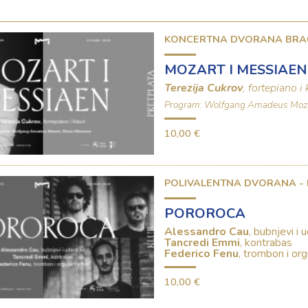
KONCERTNA DVORANA BRA
MOZART I MESSIAEN
Terezija Cukrov
, fortepiano i 
Program: Wolfgang Amadeus Mozar
10,00 €
POLIVALENTNA DVORANA -
POROROCA
Alessandro Cau
, bubnjevi i 
Tancredi Emmi
, kontrabas
Federico Fenu
, trombon i org
10,00 €