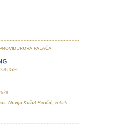
 PROVIDUROVA PALAČA
NG
 ”TONIGHT”
nika
vac
,
Nevija Kožul Peričić
, vokali