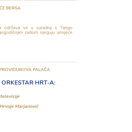
ĆE BERSA
a održava se u suradnji s Tango
gogodišnjim radom njeguju umijeće
 PROVIDUROVA PALAČA
Z ORKESTAR HRT-A:
televizije
Hrvoje Marjanović