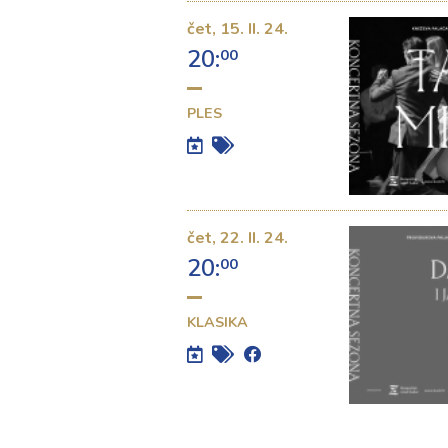
čet,
15. II. 24.
20:
00
PLES
čet,
22. II. 24.
20:
00
KLASIKA