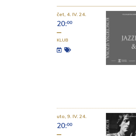
čet,
4. IV. 24.
20:
00
KLUB
uto,
9. IV. 24.
20:
00