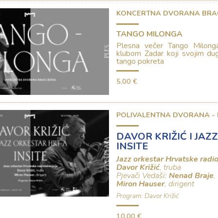
KONCERTNA DVORANA BRA
TANGO MILONGA
Plesna večer Tango Milong
klubom Zadar koji svojim du
tango pokreta
5,00 €
POLIVALENTNA DVORANA -
DAVOR KRIŽIĆ I JAZ
INSITE
Jazz orkestar Hrvatske radio
Davor Križić
, truba
Pjevači Vedaši:
Nenad Braje
,
Miron Hauser
, dirigent
Program: Davor Križić
10,00 €