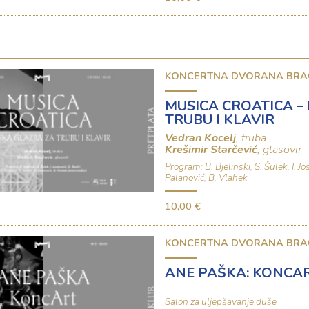
KONCERTNA DVORANA BRA
MUSICA CROATICA –
TRUBU I KLAVIR
Vedran Kocelj
, truba
Krešimir Starčević
, glasovir
Program: B. Bjelinski, S. Šulek, I. Jo
Palanović, B. Vlahek
10,00 €
KONCERTNA DVORANA BRA
ANE PAŠKA: KONCA
Salon za uljepšavanje duše