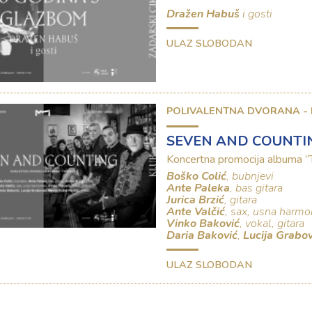
Dražen Habuš
i gosti
ULAZ SLOBODAN
POLIVALENTNA DVORANA -
SEVEN AND COUNTI
Koncertna promocija albuma
Boško Colić
, bubnjevi
Ante Paleka
, bas gitara
Jurica Brzić
, gitara
Ante Valčić
, sax, usna harmo
Vinko Baković
, vokal, gitara
Daria Baković
,
Lucija Grabo
ULAZ SLOBODAN