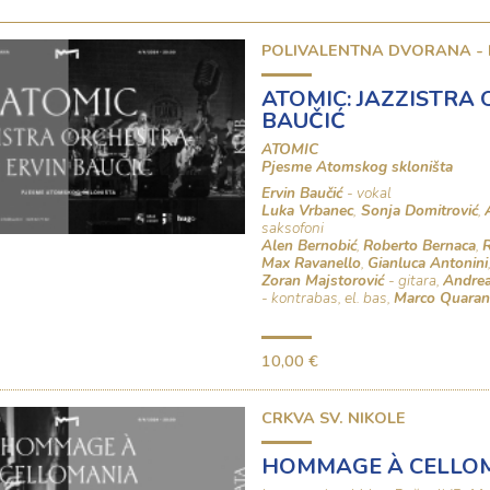
POLIVALENTNA DVORANA -
ATOMIC: JAZZISTRA
BAUČIĆ
ATOMIC
Pjesme Atomskog skloništa
Ervin Baučić
- vokal
Luka Vrbanec
,
Sonja Domitrović
,
saksofoni
Alen Bernobić
,
Roberto Bernaca
,
R
Max Ravanello
,
Gianluca Antonini
Zoran Majstorović
- gitara,
Andrea
- kontrabas, el. bas,
Marco Quaran
10,00 €
CRKVA SV. NIKOLE
HOMMAGE À CELLO