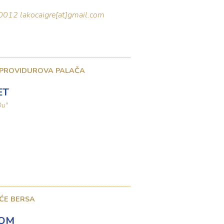
2 0012
lakocaigre[at]gmail.com
 PROVIDUROVA PALAČA
ET
Du"
ĆE BERSA
BOM