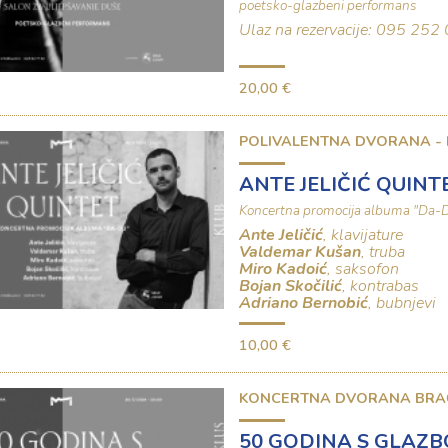
poetsko-glazbeni performans
Ulaz na rezervacije: 095 25
20,00 €
POLIVALENTNA DVORANA -
ANTE JELIČIĆ QUINT
Koncertna promocija albuma "Da-
Ante Jeličić
, klavijature
Valdemar Kušan
, truba
Miro Kadoić
, saksofon
Bojan Skočilić
, kontrabas
Adriano Bernobić
, bubnjevi
10,00 €
KONCERTNA DVORANA BRA
50 GODINA S GLAZ