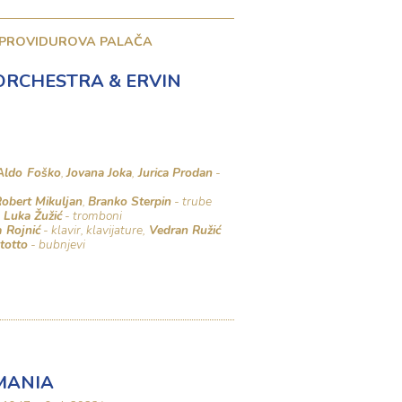
 PROVIDUROVA PALAČA
 ORCHESTRA & ERVIN
Aldo Foško
,
Jovana Joka
,
Jurica Prodan
-
obert Mikuljan
,
Branko Sterpin
- trube
,
Luka Žužić
- tromboni
 Rojnić
- klavir, klavijature,
Vedran Ružić
totto
- bubnjevi
MANIA