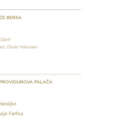
ĆE BERSA
klavir
t, Olivier Messiaen
 PROVIDUROVA PALAČA
udaraljke
ulje Farfisa