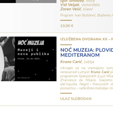
Igor Smoday
, viola
Vid Veljak
, violončelo
Zoran Velić
, klavir
Program: Ivan Božičević, Blaženko J
10,00 €
IZLOŽBENA DVORANA XX –
NOĆ MUZEJA: PLOV
MEDITERANOM
Kruno Carić
, lutnja
Ukrcajte se na vremeplov lutnj
renesanse! Lutnjist
Kruno Carić
pr
programom španjolskih (Luys Milan
(Francesco da Milano, Giacomo 
dal'Aquilla, Negri) i francuskih 
poslasticu – sefardske melodije i m
ULAZ SLOBODAN