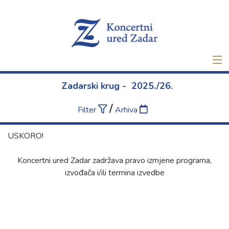
Naslovna
Zadarski krug - 2025./26.
Ulaznice
/
Filter
Arhiva
Novo
USKORO!
O nama
Koncertni ured Zadar zadržava pravo izmjene programa,
izvođača i/ili termina izvedbe
Projekti
Najam