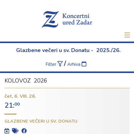
Naslovna
Glazbene večeri u sv. Donatu - 2025./26.
Ulaznice
/
Filter
Arhiva
Novo
KOLOVOZ 2026
O nama
čet,
6. VIII. 26.
21:
00
Projekti
GLAZBENE VEČERI U SV. DONATU
Najam