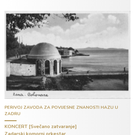
Kontakt
PERIVOJ ZAVODA ZA POVIJESNE ZNANOSTI HAZU U
ZADRU
KONCERT [Svečano zatvaranje]
Zadarski komorni orkestar