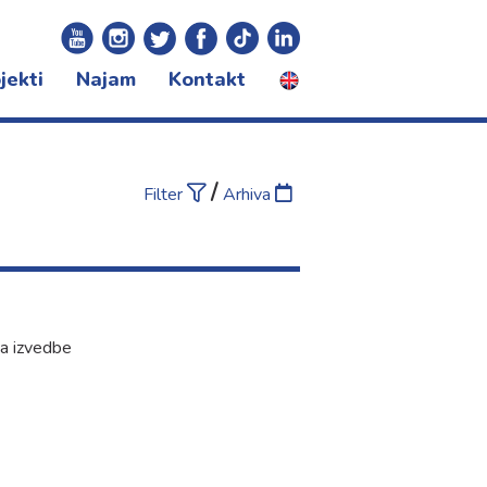
jekti
Najam
Kontakt
certna sezona
ivali
gram za djecu
/
Filter
Arhiva
na izvedbe