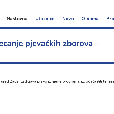
Naslovna
Ulaznice
Novo
O nama
Pro
Novosti
Djelatnost
Kon
Događanja
Organizacija rada
Fest
canje pjevačkih zborova -
Dokumenti
Pro
Lokacije
 ured Zadar zadržava pravo izmjene programa, izvođača i/ili termi