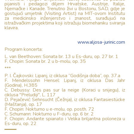
pijanisti i pedagozi diljem Hrvatske, Austrije, Italije,
Njemačke i Kanade. Trenutno živi u Bostonu, SAD, gdje je
gostujući umjetnik (Visiting Artist) na MIT-ovom Institutu
za medicinsko inženjerstvo i znanost, surađujući na
istraživačkim projektima koji istražuju biomehaniku sviranja
klavira.
www.aljosa-jurinic.com
Program koncerta:
L. van Beethoven: Sonata br. 13 u Es-duru, op. 27 br. 1
F. Chopin: Sonata br. 2 u b-molu, op. 35
***
P. I. Čajkovski: Lipanj, iz ciklusa “Godišnja doba”, op. 37.a
F. Mendelssohn Hensel: Lipanj, iz ciklusa Das Jahr
(Godina), H.385
C. Debussy: Des pas sur la neige (Koraci u snijegu), iz
ciklusa "Preludiji", L. 117
D. Pejačević: Sehnsucht (Čežnja), iz ciklusa Fantasiestücke
(Maštanja), op. 17
F. Chopin: Nokturno u e-molu, op. posth. 72
C. Schumann: Nokturno u F-duru, op. 6 br. 2
F. Chopin: Andante spianato i Velika briljantna poloneza u
Es-duru, op. 22