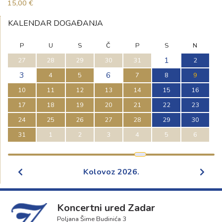
15,00 €
KALENDAR DOGAĐANJA
P
U
S
Č
P
S
N
1
27
28
29
30
31
2
3
6
4
5
7
8
9
10
11
12
13
14
15
16
17
18
19
20
21
22
23
24
25
26
27
28
29
30
31
1
2
3
4
5
6
Kolovoz
2026
.
Koncertni ured Zadar
Poljana Šime Budinića 3