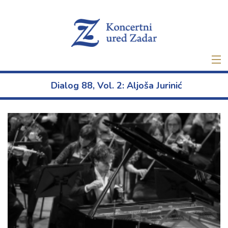
Naslovna
Dialog 88, Vol. 2: Aljoša Jurinić
Ulaznice
Novo
O nama
Projekti
Najam