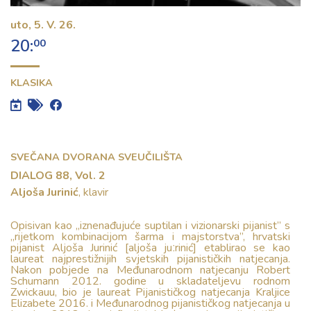
Kontakt
uto,
5. V. 26.
20:
00
KLASIKA
SVEČANA DVORANA SVEUČILIŠTA
DIALOG 88, Vol. 2
Aljoša Jurinić
, klavir
Opisivan kao „iznenađujuće suptilan i vizionarski pijanist” s
„rijetkom kombinacijom šarma i majstorstva”, hrvatski
pijanist Aljoša Jurinić [aljoša juːrinić] etablirao se kao
laureat najprestižnijih svjetskih pijanističkih natjecanja.
Nakon pobjede na Međunarodnom natjecanju Robert
Schumann 2012. godine u skladateljevu rodnom
Zwickauu, bio je laureat Pijanističkog natjecanja Kraljice
Elizabete 2016. i Međunarodnog pijanističkog natjecanja u