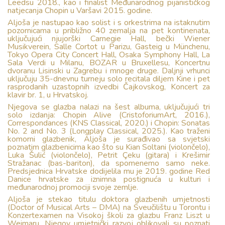
Leedsu 2018., kao i finalist Međunarodnog pijanističkog
natjecanja Chopin u Varšavi 2015. godine.
Aljoša je nastupao kao solist i s orkestrima na istaknutim
pozornicama u približno 40 zemalja na pet kontinenata,
uključujući njujorški Carnegie Hall, bečki Wiener
Musikverein, Salle Cortot u Parizu, Gasteig u Münchenu,
Tokyo Opera City Concert Hall, Osaka Symphony Hall, La
Sala Verdi u Milanu, BOZAR u Bruxellesu, Koncertnu
dvoranu Lisinski u Zagrebu i mnoge druge. Daljnji vrhunci
uključuju 35-dnevnu turneju solo recitala diljem Kine i pet
rasprodanih uzastopnih izvedbi Čajkovskog, Koncert za
klavir br. 1, u Hrvatskoj.
Njegova se glazba nalazi na šest albuma, uključujući tri
solo izdanja: Chopin Alive (CristoforiumArt, 2016.),
Correspondances (KNS Classical, 2020.) i Chopin: Sonatas
No. 2 and No. 3 (Longplay Classical, 2025.). Kao traženi
komorni glazbenik, Aljoša je surađivao sa svjetski
poznatim glazbenicima kao što su Kian Soltani (violončelo),
Luka Šulić (violončelo), Petrit Çeku (gitara) i Krešimir
Stražanac (bas-bariton), da spomenemo samo neke.
Predsjednica Hrvatske dodijelila mu je 2019. godine Red
Danice hrvatske za iznimna postignuća u kulturi i
međunarodnoj promociji svoje zemlje.
Aljoša je stekao titulu doktora glazbenih umjetnosti
(Doctor of Musical Arts – DMA) na Sveučilištu u Torontu i
Konzertexamen na Visokoj školi za glazbu Franz Liszt u
Weimaru. Njegov umjetnički razvoj oblikovali su poznati