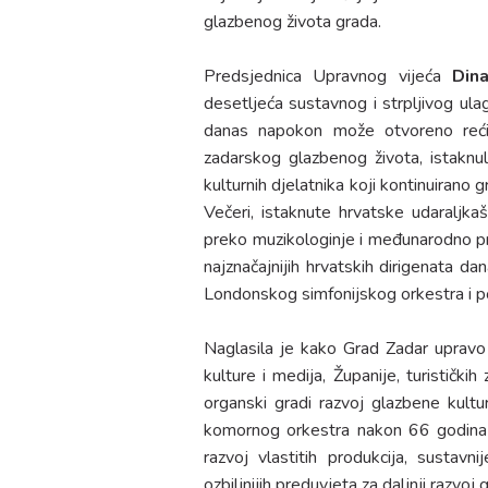
glazbenog života grada.
Predsjednica Upravnog vijeća
Din
desetljeća sustavnog i strpljivog ulag
danas napokon može otvoreno reći d
zadarskog glazbenog života, istaknu
kulturnih djelatnika koji kontinuirano 
Večeri, istaknute hrvatske udaraljka
preko muzikologinje i međunarodno pri
najznačajnijih hrvatskih dirigenata 
Londonskog simfonijskog orkestra i p
Naglasila je kako Grad Zadar upravo
kulture i medija, Županije, turističkih
organski gradi razvoj glazbene kultur
komornog orkestra nakon 66 godina dj
razvoj vlastitih produkcija, sustav
ozbiljnijih preduvjeta za daljnji razvoj