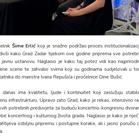
čelnik
Šime Erlić
koji je snažno podržao proces institucionalizaci
divši kako Grad Zadar tijekom ove godine priprema sve potreb
javnu ustanovu. Naglasio je kako taj potez vidi kao najprirodni
bene scene te zahvalio svima koji su godinama sudjelovali u t
elatnika do maestra Ivana Repušića i pročelnice Dine Bušić.
danas ima kvalitetu, ljude i kontinuitet koji zaslužuju stabil
azbenu infrastrukturu. Upravo zato Grad, kako je rekao, intenzivno ra
u svih potrebnih preduvjeta za buduću koncertno-kongresnu dvora
be koncertnog i kulturnog života grada. Naglasio je kako je riječ
htijeva ozbiljnu pripremu i postupne korake, ali i jasno poručio 
a.