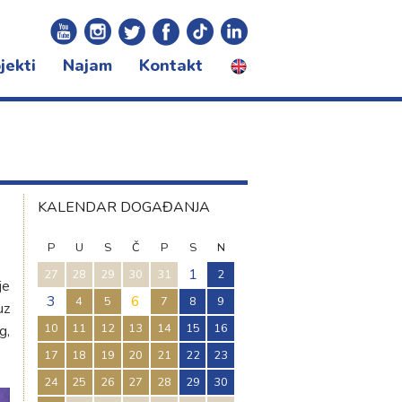
jekti
Najam
Kontakt
certna sezona
ivali
gram za djecu
KALENDAR DOGAĐANJA
P
U
S
Č
P
S
N
1
27
28
29
30
31
2
je
3
6
4
5
7
8
9
uz
10
11
12
13
14
15
16
g,
17
18
19
20
21
22
23
24
25
26
27
28
29
30