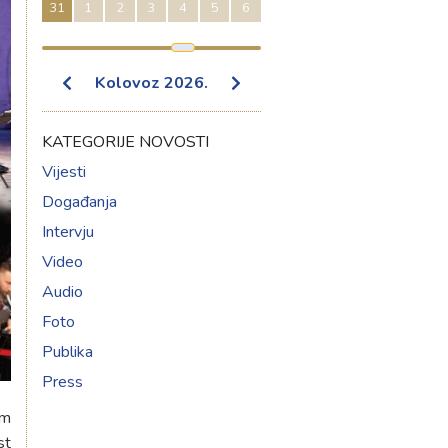
31
1
2
3
4
5
6
Kolovoz
2026
.
KATEGORIJE NOVOSTI
Vijesti
Događanja
Intervju
Video
Audio
Foto
Publika
Press
am
st