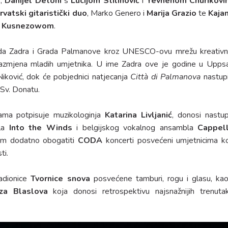
a
,
Danijel Detoni
s
Lucijom Stilinović
i
Yevhenom Churikovi
rvatski gitaristički duo
, Marko Genero i
Marija Grazio
te
Kaja
m Kusnezowom
.
ada Zadra i Grada Palmanove kroz UNESCO-ovu mrežu kreativn
razmjena mladih umjetnika. U ime Zadra ove je godine u Uppsa
Niković, dok će pobjednici natjecanja
Città di Palmanova
nastupi
 Sv. Donatu.
grama potpisuje muzikologinja
Katarina Livljanić
, donosi nastu
bla
Into the Winds
i belgijskog vokalnog ansambla
Cappel
ram dodatno obogatiti
CODA
koncerti posvećeni umjetnicima ko
ti.
radionice
Tvornice snova
posvećene tamburi, rogu i glasu, kao
nza Blaslova
koja donosi retrospektivu najsnažnijih trenuta