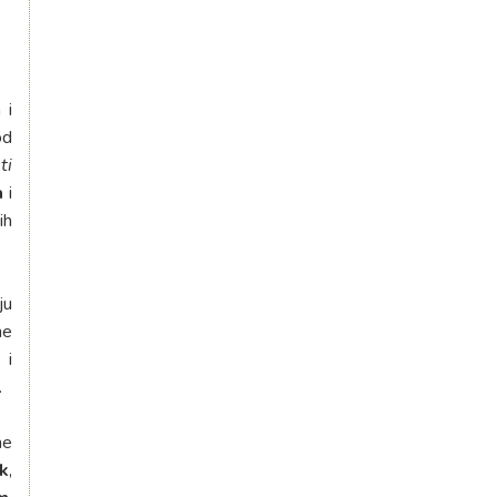
 i
od
ti
a
i
ih
ju
ne
 i
.
ne
ak
,