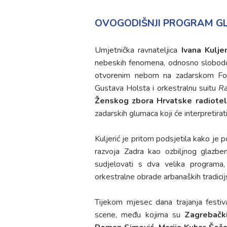
OVOGODIŠNJI PROGRAM GL
Umjetnička ravnateljica
Ivana Kulje
nebeskih fenomena, odnosno slobodom
otvorenim nebom na zadarskom For
Gustava Holsta i orkestralnu suitu
Ra
Ženskog zbora Hrvatske radiotele
zadarskih glumaca koji će interpretirati
Kuljerić je pritom podsjetila kako je 
razvoja Zadra kao ozbiljnog glazbe
sudjelovati s dva velika programa,
orkestralne obrade arbanaških tradici
Tijekom mjesec dana trajanja festi
scene, među kojima su
Zagrebačk