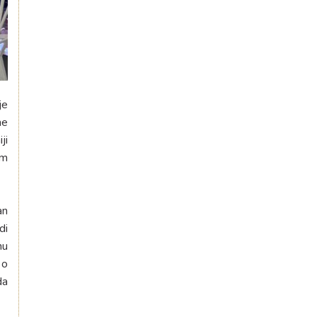
je
ne
ji
om
an
di
nu
 o
da