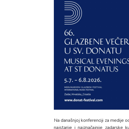
Na današnjoj konferenciji za medije o
najstarije i najznačajnije zadarske k