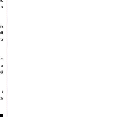
m
,
na
ih
li
ti
pe
la
ji
 i
ka