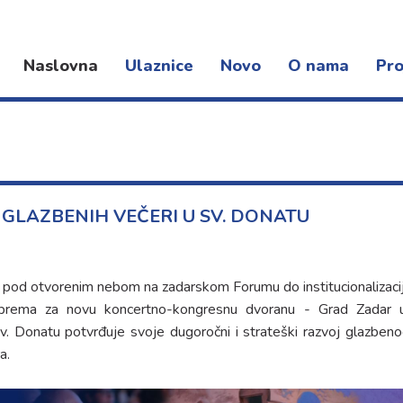
Naslovna
Ulaznice
Novo
O nama
Pro
Novosti
Djelatnost
Kon
Događanja
Organizacija rada
Fest
Dokumenti
Pro
Lokacije
GLAZBENIH VEČERI U SV. DONATU
pod otvorenim nebom na zadarskom Forumu do institucionalizaci
iprema za novu koncertno-kongresnu dvoranu - Grad Zadar 
. Donatu potvrđuje svoje dugoročni i strateški razvoj glazbeno
a.