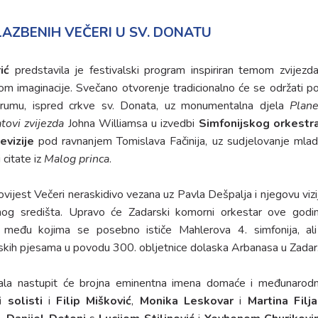
AZBENIH VEČERI U SV. DONATU
rić
predstavila je festivalski program inspiriran temom zvijezda
 imaginacije. Svečano otvorenje tradicionalno će se održati p
umu, ispred crkve sv. Donata, uz monumentalna djela
Plane
tovi zvijezda
Johna Williamsa u izvedbi
Simfonijskog orkestr
vizije
pod ravnanjem Tomislava Fačinija, uz sudjelovanje mlad
 citate iz
Malog princa
.
povijest Večeri neraskidivo vezana uz Pavla Dešpalja i njegovu vizi
nog središta. Upravo će Zadarski komorni orkestar ove godi
 među kojima se posebno ističe Mahlerova 4. simfonija, ali
jskih pjesama u povodu 300. obljetnice dolaska Arbanasa u Zadar
vala nastupit će brojna eminentna imena domaće i međunarod
i solisti
i
Filip Mišković
,
Monika Leskovar
i
Martina Filj