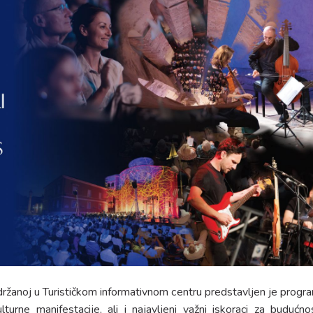
držanoj u Turističkom informativnom centru predstavljen je progr
ulturne manifestacije, ali i najavljeni važni iskoraci za budućno