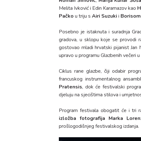
Roman Simović
,
Marija Kuhar Šoš
Melita Ivković i Edin Karamazov kao
H
Pačko
u triju s
Airi Suzuki
i
Boriso
Posebno je istaknuta i suradnja Gr
gradova, u sklopu koje se provodi 
gostovao mladi hrvatski pijanist Jan 
upravo u programu Glazbenih večeri u
Ciklus rane glazbe, čiji odabir pro
francuskog instrumentalnog ansam
Pratensis
, dok će festivalski prog
djeluju na sjecištima stilova i umjetnos
Program festivala obogatit će i tri 
izložba fotografija Marka Lore
prošlogodišnjeg festivalskog izdanja.