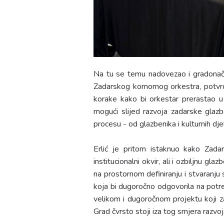
Na tu se temu nadovezao i gradona
Zadarskog komornog orkestra, potvr
korake kako bi orkestar prerastao u 
mogući slijed razvoja zadarske glaz
procesu - od glazbenika i kulturnih dj
Erlić je pritom istaknuo kako Zadar 
institucionalni okvir, ali i ozbiljnu gl
na prostornom definiranju i stvaranj
koja bi dugoročno odgovorila na potre
velikom i dugoročnom projektu koji za
Grad čvrsto stoji iza tog smjera razvoj