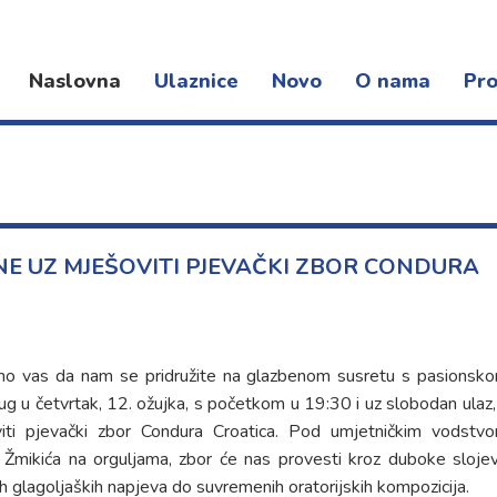
Naslovna
Ulaznice
Novo
O nama
Pro
Novosti
Djelatnost
Kon
Događanja
Organizacija rada
Fest
Dokumenti
Pro
Lokacije
NE UZ MJEŠOVITI PJEVAČKI ZBOR CONDURA
amo vas da nam se pridružite na glazbenom susretu s pasionsk
ug u četvrtak, 12. ožujka, s početkom u 19:30 i uz slobodan ulaz,
viti pjevački zbor Condura Croatica. Pod umjetničkim vodstv
a Žmikića na orguljama, zbor će nas provesti kroz duboke sloje
h glagoljaških napjeva do suvremenih oratorijskih kompozicija.