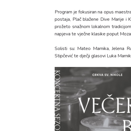
Program je fokusiran na opus maestra I
postaja, Plač blažene Dive Marije i K
prožeto snažnom lokalnom tradicijom 
napjeva te vječne klasike poput Moza
Solisti su: Mateo Marnika, Jelena R
Stipčević te dječji glasovi Luka Marni