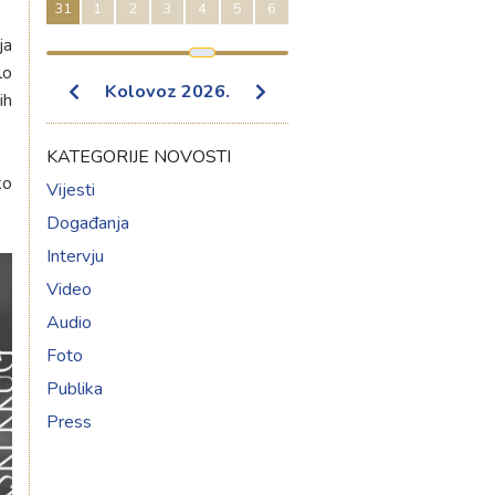
31
1
2
3
4
5
6
ja
lo
Kolovoz
2026
.
ih
KATEGORIJE NOVOSTI
ko
Vijesti
Događanja
Intervju
Video
Audio
Foto
Publika
Press