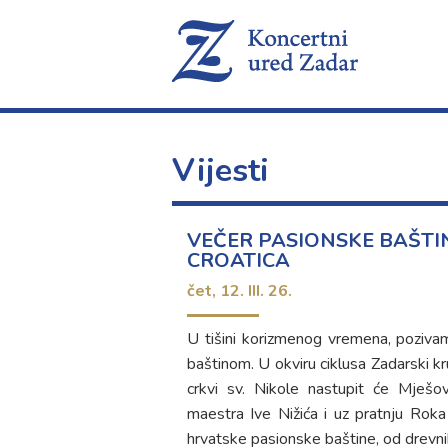
Vijesti
VEČER PASIONSKE BAŠTI
CROATICA
čet,
12. III. 26.
U tišini korizmenog vremena, poziv
baštinom. U okviru ciklusa Zadarski kr
crkvi sv. Nikole nastupit će Mješo
maestra Ive Nižića i uz pratnju Rok
hrvatske pasionske baštine, od drevni