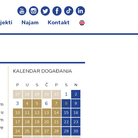
jekti
Najam
Kontakt
certna sezona
ivali
gram za djecu
KALENDAR DOGAĐANJA
P
U
S
Č
P
S
N
1
27
28
29
30
31
2
3
6
4
5
7
8
9
om
 u
10
11
12
13
14
15
16
om
17
18
19
20
21
22
23
ve
24
25
26
27
28
29
30