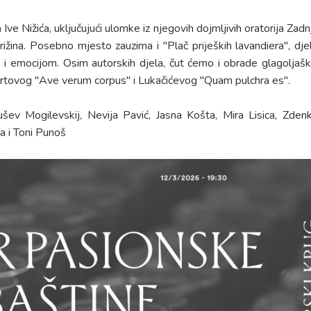
ve Nižića, uključujući ulomke iz njegovih dojmljivih oratorija Zadn
rižina. Posebno mjesto zauzima i "Plač prijeških lavandiera", dje
i emocijom. Osim autorskih djela, čut ćemo i obrade glagoljašk
rtovog "Ave verum corpus" i Lukačićevog "Quam pulchra es".
ušev Mogilevskij, Nevija Pavić, Jasna Košta, Mira Lisica, Zden
ka i Toni Punoš