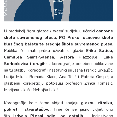
U produkciji
‘Igra glazbe i plesa’
sudjeluju učenici
osnovne
škole suvremenog plesa, PO Preko, osnovne škole
klasičnog baleta te srednje škole suvremenog plesa
.
Publika će imati priliku uživati u glazbi
Erika Satiea,
Camillea Saint-Saënsa, Astora Piazzolle, Luke
Sorkočevića i drugih
,
uz koreografije posebno oblikovane
na tu glazbu. Koreografi i nastavnici su Jasna Frankić Brkaljčić,
Lucija Mikas, Bernada Klarin, Ana Tolić i Patricia Gospić, a
glazbenu korepeticiju potpisuju profesori Zrinka Tomašić,
Marijana Jakuš i Nebojša Lakić.
Koreografije koje ćemo vidjeti spajaju
glazbu, ritmiku,
pokret i stvaralaštvo
.
Time će se jasno vidjeti ono
što
izdvaja Plesni odjel od ostalih
– jedinstveno