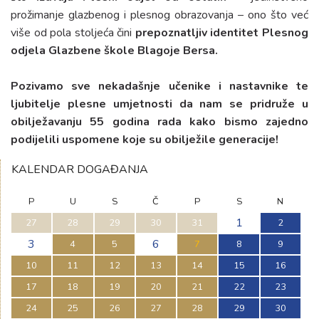
prožimanje glazbenog i plesnog obrazovanja – ono što već
više od pola stoljeća čini
prepoznatljiv identitet Plesnog
odjela Glazbene škole Blagoje Bersa
.
Pozivamo sve
nekadašnje učenike i nastavnike te
ljubitelje plesne umjetnosti
da nam se pridruže u
obilježavanju
55 godina rada
kako bismo zajedno
podijelili uspomene koje su obilježile generacije!
KALENDAR DOGAĐANJA
P
U
S
Č
P
S
N
1
27
28
29
30
31
2
3
6
4
5
7
8
9
10
11
12
13
14
15
16
17
18
19
20
21
22
23
24
25
26
27
28
29
30