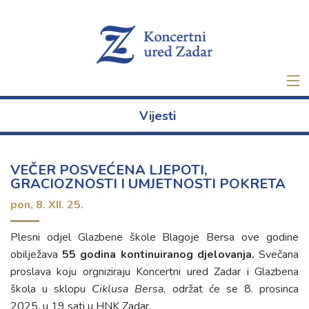
Naslovna
Vijesti
Ulaznice
VEČER POSVEĆENA LJEPOTI,
Novo
GRACIOZNOSTI I UMJETNOSTI POKRETA
pon,
8. XII. 25.
O nama
Plesni odjel Glazbene škole Blagoje Bersa ove godine
Projekti
obilježava
55 godina kontinuiranog djelovanja
.
Svečana
proslava koju orgniziraju Koncertni ured Zadar i Glazbena
Najam
škola u sklopu
Ciklusa Bersa
, održat će se 8. prosinca
2025. u 19 sati u HNK Zadar.