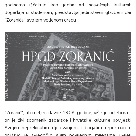
Kontakt
godinama iščekuje kao jedan od najvažnijih kulturnih
događaja u studenom, predstavlja jedinstveni glazbeni dar
"Zoranića" svojem voljenom gradu.
"Zoranić", utemeljen davne 1908. godine, više je od zbora -
on je živi spomenik zadarske i hrvatske kulturne povijesti.
Svojim neprekinutim djelovanjem i bogatim repertoarom
društvo je svjedočilo svim povijesnim mijenama, uvijek