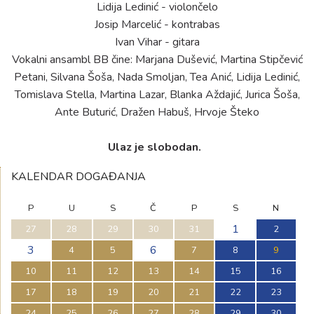
Lidija Ledinić - violončelo
Josip Marcelić - kontrabas
Ivan Vihar - gitara
Vokalni ansambl BB čine: Marjana Dušević, Martina Stipčević
Petani, Silvana Šoša, Nada Smoljan, Tea Anić, Lidija Ledinić,
Tomislava Stella, Martina Lazar, Blanka Aždajić, Jurica Šoša,
Ante Buturić, Dražen Habuš, Hrvoje Šteko
Ulaz je slobodan.
KALENDAR DOGAĐANJA
P
U
S
Č
P
S
N
1
27
28
29
30
31
2
3
6
4
5
7
8
9
10
11
12
13
14
15
16
17
18
19
20
21
22
23
24
25
26
27
28
29
30