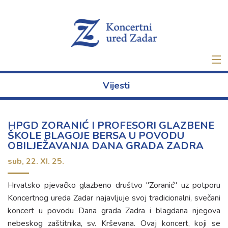
Naslovna
Vijesti
Ulaznice
HPGD ZORANIĆ I PROFESORI GLAZBENE
Novo
ŠKOLE BLAGOJE BERSA U POVODU
OBILJEŽAVANJA DANA GRADA ZADRA
O nama
sub,
22. XI. 25.
Projekti
Hrvatsko pjevačko glazbeno društvo "Zoranić" uz potporu
Koncertnog ureda Zadar najavljuje svoj tradicionalni, svečani
Najam
koncert u povodu Dana grada Zadra i blagdana njegova
nebeskog zaštitnika, sv. Krševana. Ovaj koncert, koji se