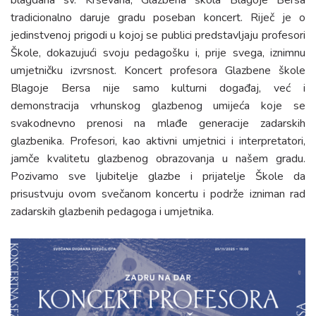
blagdana sv. Krševana, Glazbena škola Blagoje Bersa
tradicionalno daruje gradu poseban koncert. Riječ je o
jedinstvenoj prigodi u kojoj se publici predstavljaju profesori
Škole, dokazujući svoju pedagošku i, prije svega, iznimnu
umjetničku izvrsnost. Koncert profesora Glazbene škole
Blagoje Bersa nije samo kulturni događaj, već i
demonstracija vrhunskog glazbenog umijeća koje se
svakodnevno prenosi na mlađe generacije zadarskih
glazbenika. Profesori, kao aktivni umjetnici i interpretatori,
jamče kvalitetu glazbenog obrazovanja u našem gradu.
Pozivamo sve ljubitelje glazbe i prijatelje Škole da
prisustvuju ovom svečanom koncertu i podrže izniman rad
zadarskih glazbenih pedagoga i umjetnika.