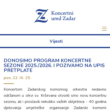
Naslovna
Vijesti
Ulaznice
DONOSIMO PROGRAM KONCERTNE
Novo
SEZONE 2025./2026. I POZIVAMO NA UPIS
PRETPLATE
O nama
pon,
22. IX. 25.
Projekti
Koncertom Zadarskog komornog orkestra nedavno
održanom u crkvi sv. Krševana otvorili smo novu koncertnu
Najam
sezonu, ali i proslavili nekoliko važnih obljetnica - 40 godina
djelovanja umjetničke organizacije Zadarski komorni