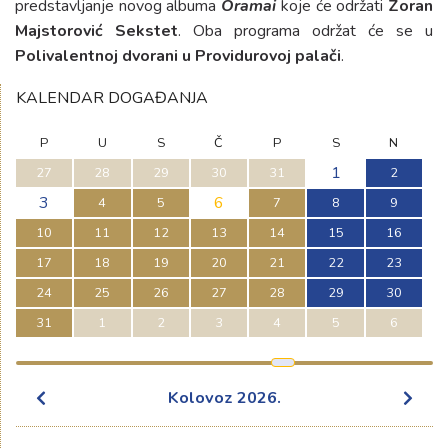
predstavljanje novog albuma
Oramai
koje će održati
Zoran
Majstorović Sekstet
. Oba programa održat će se u
Polivalentnoj dvorani u Providurovoj palači
.
KALENDAR DOGAĐANJA
P
U
S
Č
P
S
N
1
27
28
29
30
31
2
3
6
4
5
7
8
9
10
11
12
13
14
15
16
17
18
19
20
21
22
23
24
25
26
27
28
29
30
31
1
2
3
4
5
6
Kolovoz
2026
.