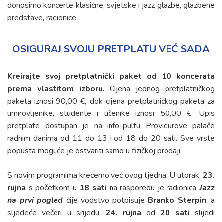
donosimo koncerte klasične, svjetske i jazz glazbe, glazbene
predstave, radionice.
OSIGURAJ SVOJU PRETPLATU VEĆ SADA
Kreirajte svoj pretplatnički paket od 10 koncerata
prema vlastitom izboru.
Cijena jednog pretplatničkog
paketa iznosi 90,00 €, dok cijena pretplatničkog paketa za
umirovljenike, studente i učenike iznosi 50,00 €. Upis
pretplate dostupan je na info-pultu Providurove palače
radnim danima od 11 do 13 i od 18 do 20 sati. Sve vrste
popusta moguće je ostvariti samo u fizičkoj prodaji.
S novim programima krećemo već ovog tjedna. U utorak,
23.
rujna
s početkom u
18 sati
na rasporedu je radionica
Jazz
na prvi pogled
čije vodstvo potpisuje
Branko Sterpin
, a
sljedeće večeri u srijedu,
24. rujna
od
20 sati
slijedi